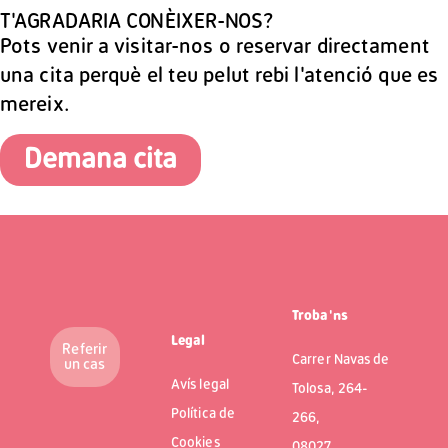
T'AGRADARIA CONÈIXER-NOS?
Pots venir a visitar-nos o reservar directament
una cita perquè el teu pelut rebi l'atenció que es
mereix.
Demana cita
Troba'ns
Legal
Referir
Carrer Navas de
un cas
Avís legal
Tolosa, 264-
Política de
266,
Cookies
08027,